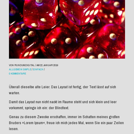
VON RUNDUM.DIGITAL
/
AM 22. JANUAR 2019
ALLGEMEIN
SIMPLE
/
EINFACH
/
0 KOMMENTARE
Überall dieselbe alte Leier. Das Layout ist fertig, der Text lässt auf sich
warten.
Damit das Layout nun nicht nackt im Raume steht und sich klein und leer
vorkommt, springe ich ein: der Blindtext.
Genau zu diesem Zwecke erschaffen, immer im Schatten meines großen
Bruders »Lorem Ipsum«, freue ich mich jedes Mal, wenn Sie ein paar Zeilen
lesen.